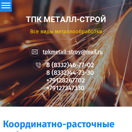
ТПК МЕТАЛЛ-СТРОЙ
Все виды металлообработки
tpkmetall-stroy@mail.ru
8 (8332)46-77-02
8 (8332)44-73-30
+79128267702
+79127347330
Координатно-расточные